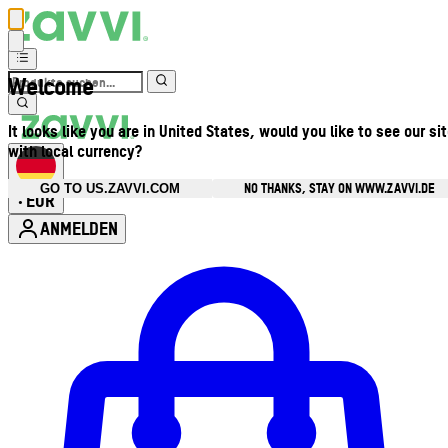
Welcome
It looks like you are in United States, would you like to see our si
with local currency?
NO THANKS, STAY ON WWW.ZAVVI.DE
GO TO US.ZAVVI.COM
EUR
•
ANMELDEN
Kontomenü aufrufen