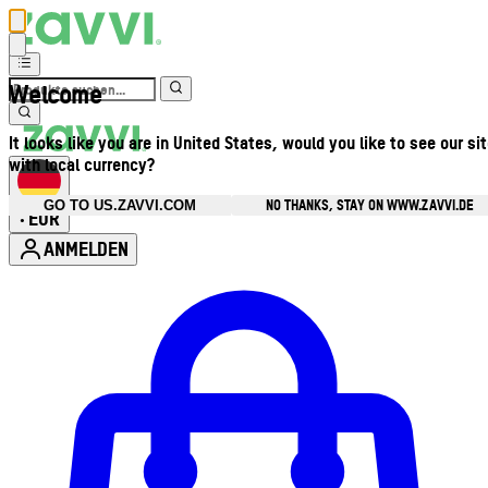
Welcome
It looks like you are in United States, would you like to see our si
with local currency?
NO THANKS, STAY ON WWW.ZAVVI.DE
GO TO US.ZAVVI.COM
EUR
•
ANMELDEN
Kontomenü aufrufen