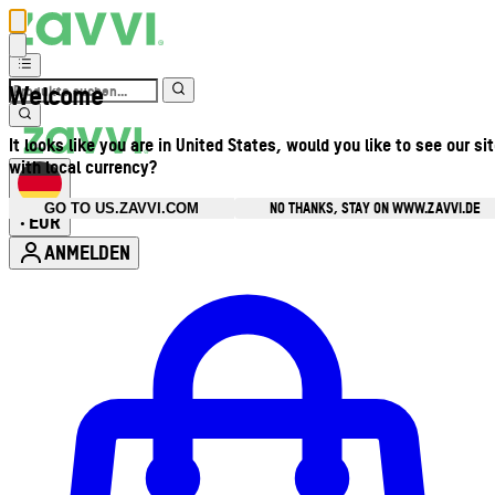
Welcome
It looks like you are in United States, would you like to see our si
with local currency?
NO THANKS, STAY ON WWW.ZAVVI.DE
GO TO US.ZAVVI.COM
EUR
•
ANMELDEN
Kontomenü aufrufen