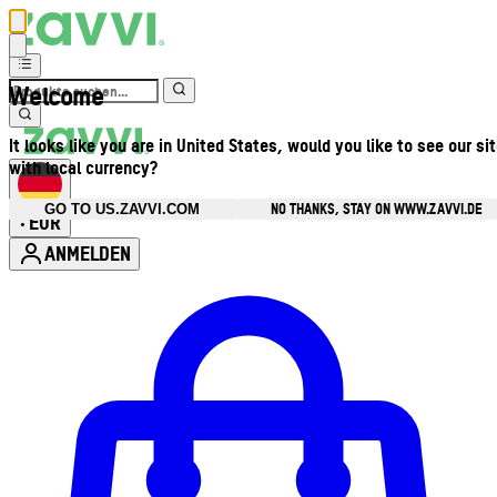
Welcome
It looks like you are in United States, would you like to see our si
with local currency?
NO THANKS, STAY ON WWW.ZAVVI.DE
GO TO US.ZAVVI.COM
EUR
•
ANMELDEN
Kontomenü aufrufen