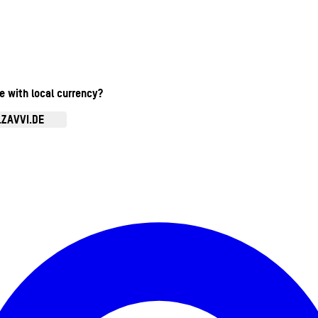
te with local currency?
.ZAVVI.DE
Kontomenü aufrufen