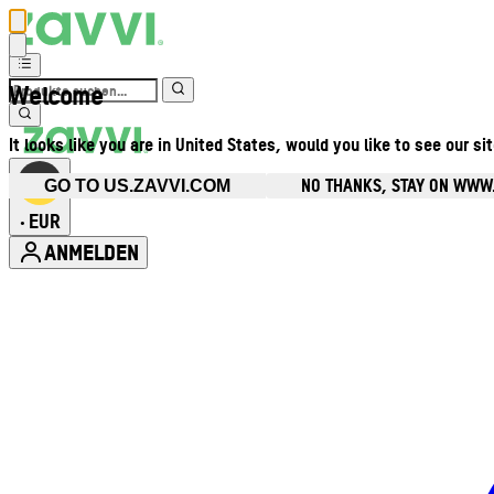
Welcome
It looks like you are in United States, would you like to see our si
NO THANKS, STAY ON WWW
GO TO US.ZAVVI.COM
EUR
•
ANMELDEN