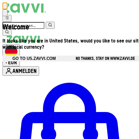
Welcome
It looks like you are in United States, would you like to see our si
with local currency?
NO THANKS, STAY ON WWW.ZAVVI.DE
GO TO US.ZAVVI.COM
EUR
•
ANMELDEN
Kontomenü aufrufen