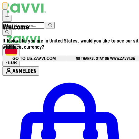
Welcome
It looks like you are in United States, would you like to see our si
with local currency?
NO THANKS, STAY ON WWW.ZAVVI.DE
GO TO US.ZAVVI.COM
EUR
•
ANMELDEN
Kontomenü aufrufen