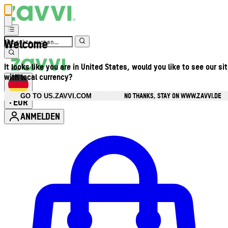
Welcome
It looks like you are in United States, would you like to see our si
with local currency?
NO THANKS, STAY ON WWW.ZAVVI.DE
GO TO US.ZAVVI.COM
EUR
•
ANMELDEN
Kontomenü aufrufen