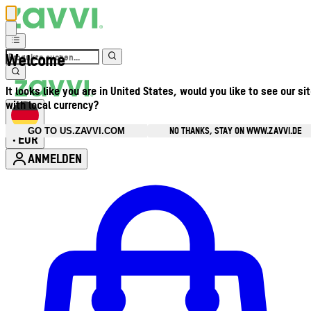
Welcome
It looks like you are in United States, would you like to see our si
with local currency?
NO THANKS, STAY ON WWW.ZAVVI.DE
GO TO US.ZAVVI.COM
EUR
•
ANMELDEN
Kontomenü aufrufen