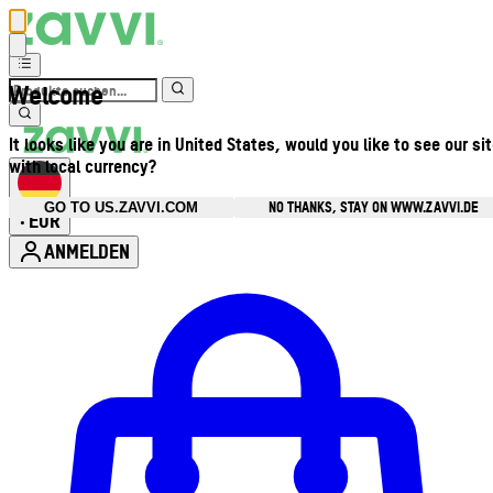
Welcome
It looks like you are in United States, would you like to see our si
with local currency?
NO THANKS, STAY ON WWW.ZAVVI.DE
GO TO US.ZAVVI.COM
EUR
•
ANMELDEN
Kontomenü aufrufen