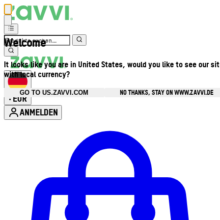
Welcome
It looks like you are in United States, would you like to see our si
with local currency?
NO THANKS, STAY ON WWW.ZAVVI.DE
GO TO US.ZAVVI.COM
EUR
•
ANMELDEN
Kontomenü aufrufen