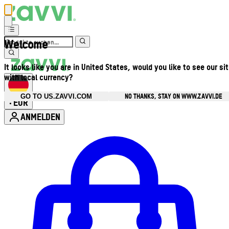
Welcome
It looks like you are in United States, would you like to see our si
with local currency?
NO THANKS, STAY ON WWW.ZAVVI.DE
GO TO US.ZAVVI.COM
EUR
•
ANMELDEN
Kontomenü aufrufen