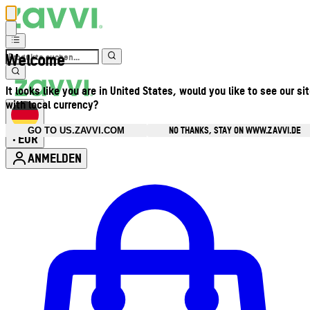
Welcome
It looks like you are in United States, would you like to see our si
with local currency?
NO THANKS, STAY ON WWW.ZAVVI.DE
GO TO US.ZAVVI.COM
EUR
•
ANMELDEN
Kontomenü aufrufen