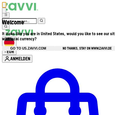
Welcome
It looks like you are in United States, would you like to see our si
with local currency?
NO THANKS, STAY ON WWW.ZAVVI.DE
GO TO US.ZAVVI.COM
EUR
•
ANMELDEN
Kontomenü aufrufen