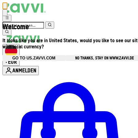
Welcome
It looks like you are in United States, would you like to see our si
with local currency?
NO THANKS, STAY ON WWW.ZAVVI.DE
GO TO US.ZAVVI.COM
EUR
•
ANMELDEN
Kontomenü aufrufen