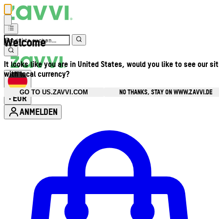
Welcome
It looks like you are in United States, would you like to see our si
with local currency?
NO THANKS, STAY ON WWW.ZAVVI.DE
GO TO US.ZAVVI.COM
EUR
•
ANMELDEN
Kontomenü aufrufen