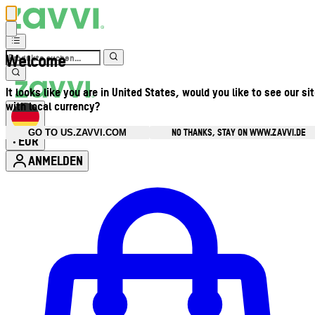
Welcome
It looks like you are in United States, would you like to see our si
with local currency?
NO THANKS, STAY ON WWW.ZAVVI.DE
GO TO US.ZAVVI.COM
EUR
•
ANMELDEN
Kontomenü aufrufen