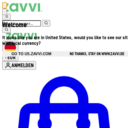
Welcome
It looks like you are in United States, would you like to see our si
with local currency?
NO THANKS, STAY ON WWW.ZAVVI.DE
GO TO US.ZAVVI.COM
EUR
•
ANMELDEN
Kontomenü aufrufen