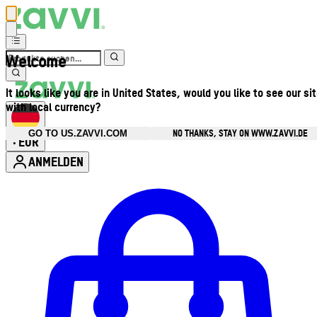
Welcome
It looks like you are in United States, would you like to see our si
with local currency?
NO THANKS, STAY ON WWW.ZAVVI.DE
GO TO US.ZAVVI.COM
EUR
•
ANMELDEN
Kontomenü aufrufen