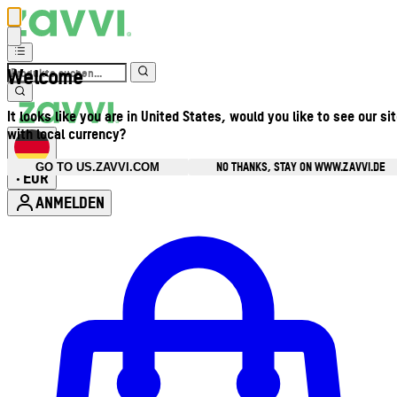
Welcome
It looks like you are in United States, would you like to see our si
with local currency?
NO THANKS, STAY ON WWW.ZAVVI.DE
GO TO US.ZAVVI.COM
EUR
•
ANMELDEN
Kontomenü aufrufen