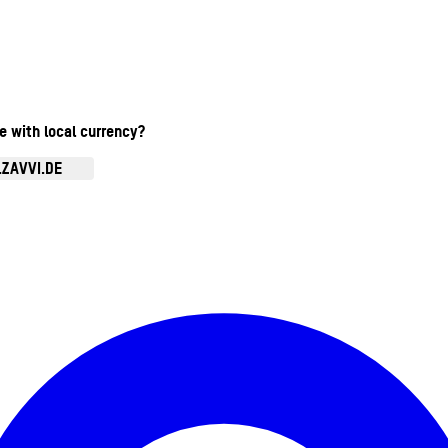
te with local currency?
.ZAVVI.DE
Kontomenü aufrufen