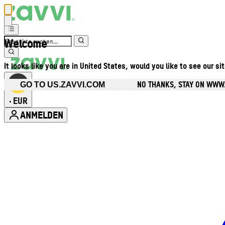
Welcome
It looks like you are in United States, would you like to see our si
NO THANKS, STAY ON WWW
GO TO US.ZAVVI.COM
EUR
•
ANMELDEN