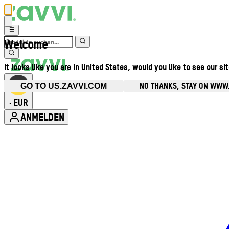
Welcome
It looks like you are in United States, would you like to see our si
NO THANKS, STAY ON WWW
GO TO US.ZAVVI.COM
EUR
•
ANMELDEN