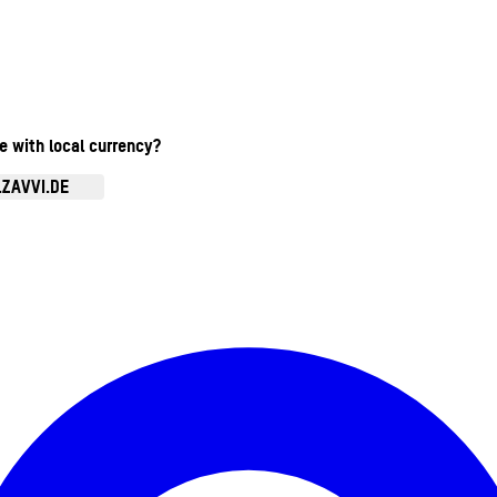
te with local currency?
.ZAVVI.DE
Kontomenü aufrufen