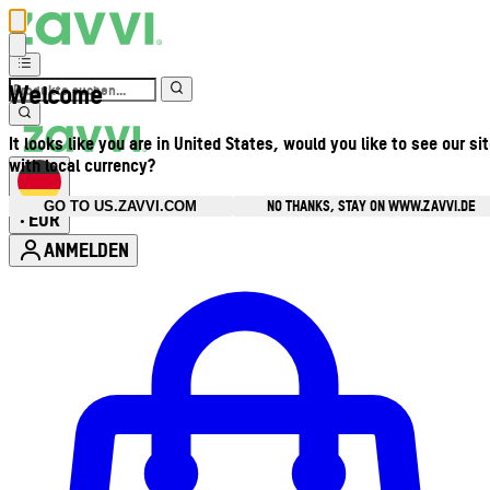
Welcome
It looks like you are in United States, would you like to see our si
with local currency?
NO THANKS, STAY ON WWW.ZAVVI.DE
GO TO US.ZAVVI.COM
EUR
•
ANMELDEN
Kontomenü aufrufen