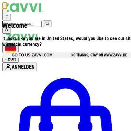
Welcome
It looks like you are in United States, would you like to see our si
with local currency?
NO THANKS, STAY ON WWW.ZAVVI.DE
GO TO US.ZAVVI.COM
EUR
•
ANMELDEN
Kontomenü aufrufen