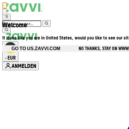
Welcome
It looks like you are in United States, would you like to see our si
NO THANKS, STAY ON WWW
GO TO US.ZAVVI.COM
EUR
•
ANMELDEN