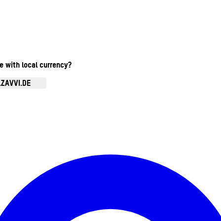
te with local currency?
.ZAVVI.DE
Kontomenü aufrufen