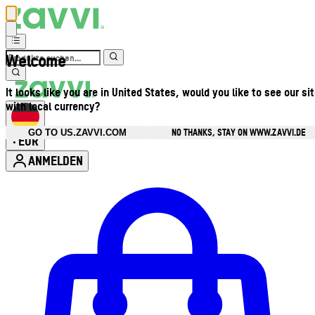
Welcome
It looks like you are in United States, would you like to see our si
with local currency?
NO THANKS, STAY ON WWW.ZAVVI.DE
GO TO US.ZAVVI.COM
EUR
•
ANMELDEN
Kontomenü aufrufen