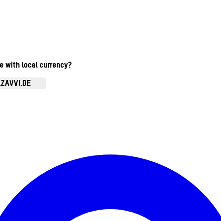
te with local currency?
.ZAVVI.DE
Kontomenü aufrufen