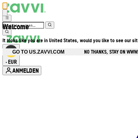
Welcome
It looks like you are in United States, would you like to see our si
NO THANKS, STAY ON WWW
GO TO US.ZAVVI.COM
EUR
•
ANMELDEN