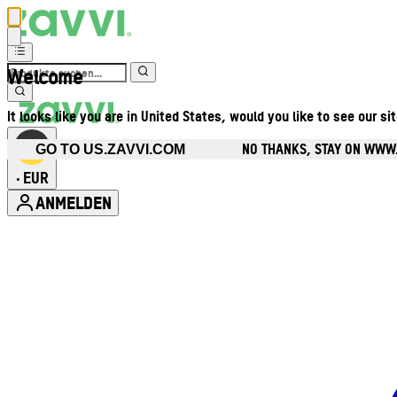
Welcome
It looks like you are in United States, would you like to see our si
NO THANKS, STAY ON WWW
GO TO US.ZAVVI.COM
EUR
•
ANMELDEN