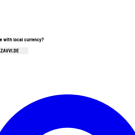
te with local currency?
.ZAVVI.DE
Kontomenü aufrufen