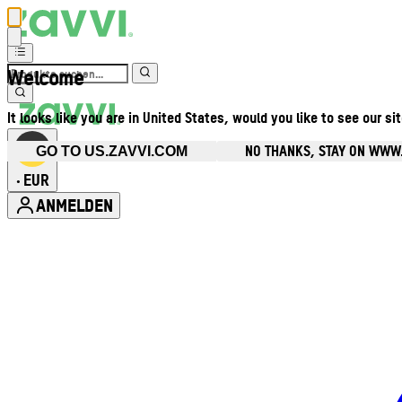
Welcome
It looks like you are in United States, would you like to see our si
NO THANKS, STAY ON WWW
GO TO US.ZAVVI.COM
EUR
•
ANMELDEN