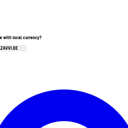
te with local currency?
.ZAVVI.DE
Kontomenü aufrufen