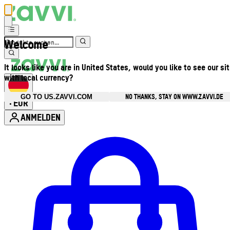
Welcome
It looks like you are in United States, would you like to see our si
with local currency?
NO THANKS, STAY ON WWW.ZAVVI.DE
GO TO US.ZAVVI.COM
EUR
•
ANMELDEN
Kontomenü aufrufen