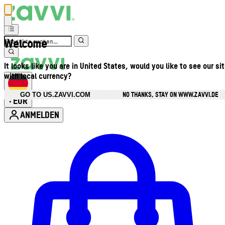
Welcome
It looks like you are in United States, would you like to see our si
with local currency?
NO THANKS, STAY ON WWW.ZAVVI.DE
GO TO US.ZAVVI.COM
EUR
•
ANMELDEN
Kontomenü aufrufen