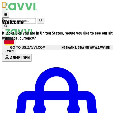
Welcome
It looks like you are in United States, would you like to see our si
with local currency?
NO THANKS, STAY ON WWW.ZAVVI.DE
GO TO US.ZAVVI.COM
EUR
•
ANMELDEN
Kontomenü aufrufen