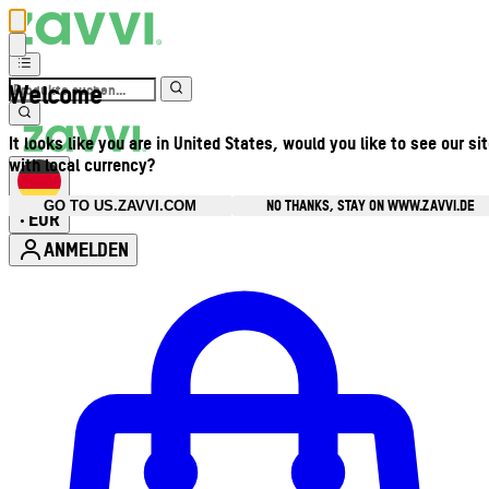
Welcome
It looks like you are in United States, would you like to see our si
with local currency?
NO THANKS, STAY ON WWW.ZAVVI.DE
GO TO US.ZAVVI.COM
EUR
•
ANMELDEN
Kontomenü aufrufen