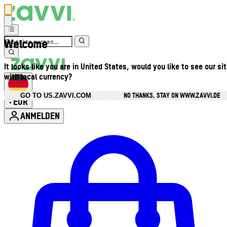
Welcome
It looks like you are in United States, would you like to see our si
with local currency?
NO THANKS, STAY ON WWW.ZAVVI.DE
GO TO US.ZAVVI.COM
EUR
•
ANMELDEN
Kontomenü aufrufen