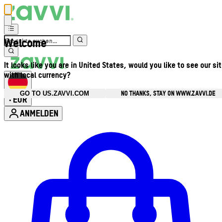
Welcome
It looks like you are in United States, would you like to see our si
with local currency?
NO THANKS, STAY ON WWW.ZAVVI.DE
GO TO US.ZAVVI.COM
EUR
•
ANMELDEN
Kontomenü aufrufen