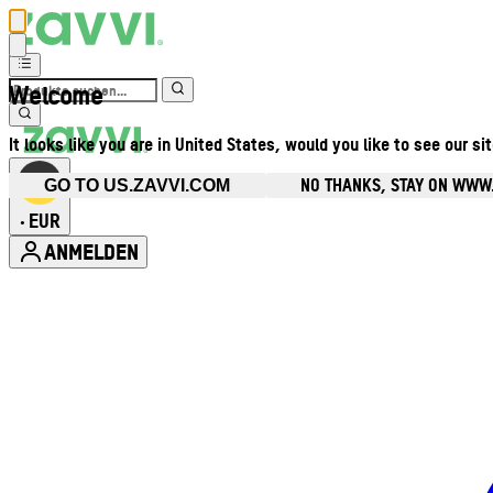
Welcome
It looks like you are in United States, would you like to see our si
NO THANKS, STAY ON WWW
GO TO US.ZAVVI.COM
EUR
•
ANMELDEN