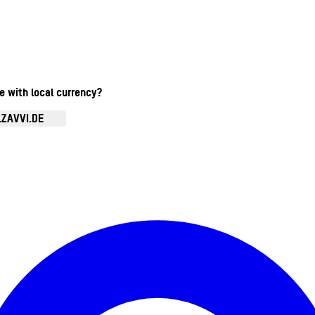
te with local currency?
.ZAVVI.DE
Kontomenü aufrufen