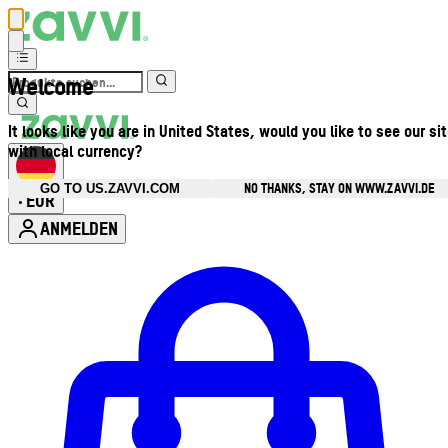
Welcome
It looks like you are in United States, would you like to see our si
with local currency?
NO THANKS, STAY ON WWW.ZAVVI.DE
GO TO US.ZAVVI.COM
EUR
•
ANMELDEN
Kontomenü aufrufen