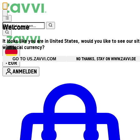
Welcome
It looks like you are in United States, would you like to see our si
with local currency?
NO THANKS, STAY ON WWW.ZAVVI.DE
GO TO US.ZAVVI.COM
EUR
•
ANMELDEN
Kontomenü aufrufen