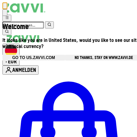
Welcome
It looks like you are in United States, would you like to see our si
with local currency?
NO THANKS, STAY ON WWW.ZAVVI.DE
GO TO US.ZAVVI.COM
EUR
•
ANMELDEN
Kontomenü aufrufen