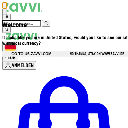
Welcome
It looks like you are in United States, would you like to see our si
with local currency?
NO THANKS, STAY ON WWW.ZAVVI.DE
GO TO US.ZAVVI.COM
EUR
•
ANMELDEN
Kontomenü aufrufen