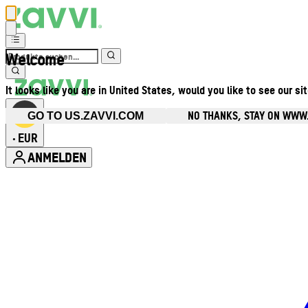
Welcome
It looks like you are in United States, would you like to see our si
NO THANKS, STAY ON WWW
GO TO US.ZAVVI.COM
EUR
•
ANMELDEN