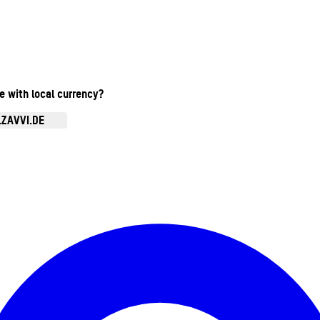
te with local currency?
.ZAVVI.DE
Kontomenü aufrufen