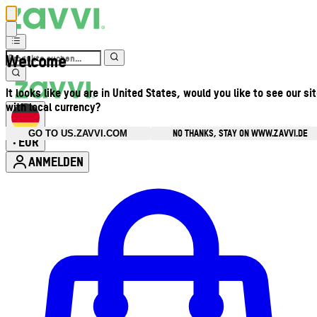
Welcome
It looks like you are in United States, would you like to see our si
with local currency?
NO THANKS, STAY ON WWW.ZAVVI.DE
GO TO US.ZAVVI.COM
EUR
•
ANMELDEN
Kontomenü aufrufen