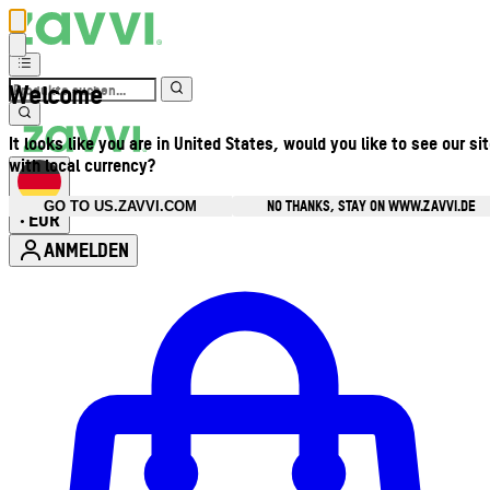
Welcome
It looks like you are in United States, would you like to see our si
with local currency?
NO THANKS, STAY ON WWW.ZAVVI.DE
GO TO US.ZAVVI.COM
EUR
•
ANMELDEN
Kontomenü aufrufen