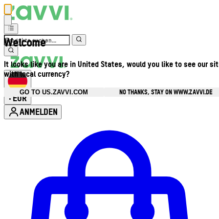
Welcome
It looks like you are in United States, would you like to see our si
with local currency?
NO THANKS, STAY ON WWW.ZAVVI.DE
GO TO US.ZAVVI.COM
EUR
•
ANMELDEN
Kontomenü aufrufen