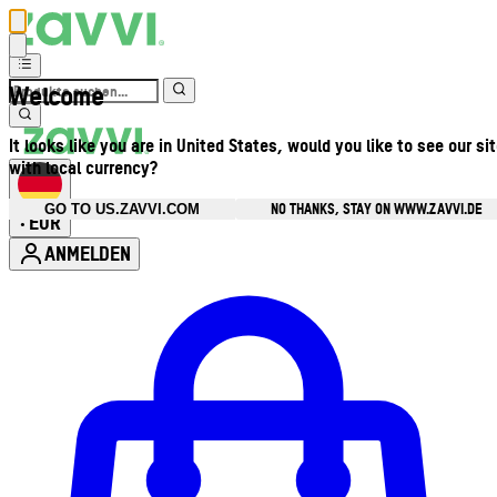
Welcome
It looks like you are in United States, would you like to see our si
with local currency?
NO THANKS, STAY ON WWW.ZAVVI.DE
GO TO US.ZAVVI.COM
EUR
•
ANMELDEN
Kontomenü aufrufen