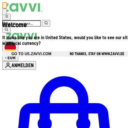
Welcome
It looks like you are in United States, would you like to see our si
with local currency?
NO THANKS, STAY ON WWW.ZAVVI.DE
GO TO US.ZAVVI.COM
EUR
•
ANMELDEN
Kontomenü aufrufen