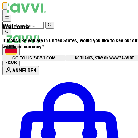
Welcome
It looks like you are in United States, would you like to see our si
with local currency?
NO THANKS, STAY ON WWW.ZAVVI.DE
GO TO US.ZAVVI.COM
EUR
•
ANMELDEN
Kontomenü aufrufen