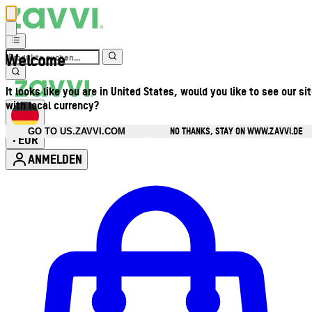
Welcome
It looks like you are in United States, would you like to see our si
with local currency?
NO THANKS, STAY ON WWW.ZAVVI.DE
GO TO US.ZAVVI.COM
EUR
•
ANMELDEN
Kontomenü aufrufen