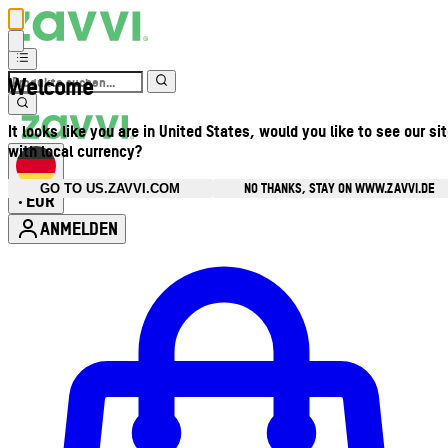
Welcome
It looks like you are in United States, would you like to see our si
with local currency?
NO THANKS, STAY ON WWW.ZAVVI.DE
GO TO US.ZAVVI.COM
EUR
•
ANMELDEN
Kontomenü aufrufen