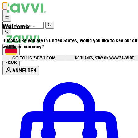
Welcome
It looks like you are in United States, would you like to see our si
with local currency?
NO THANKS, STAY ON WWW.ZAVVI.DE
GO TO US.ZAVVI.COM
EUR
•
ANMELDEN
Kontomenü aufrufen